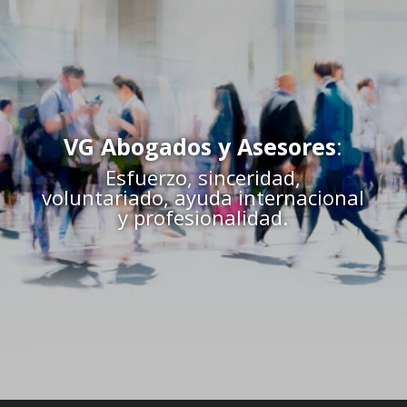
VG Abogados y Asesores
:
Esfuerzo, sinceridad,
voluntariado, ayuda internacional
y profesionalidad.