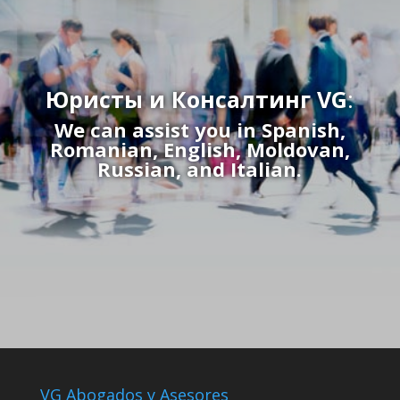
Юристы и Консалтинг VG
:
We can assist you in Spanish,
Romanian, English, Moldovan,
Russian, and Italian.
VG Abogados y Asesores