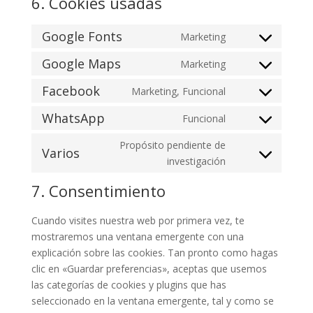
6. Cookies usadas
Google Fonts
Marketing
Consent
to
Google Maps
Marketing
Consent
service
to
Facebook
Marketing, Funcional
google-
Consent
service
fonts
to
WhatsApp
Funcional
google-
Consent
service
maps
to
Propósito pendiente de
facebook
Varios
service
Consent
investigación
whatsapp
to
7. Consentimiento
service
varios
Cuando visites nuestra web por primera vez, te
mostraremos una ventana emergente con una
explicación sobre las cookies. Tan pronto como hagas
clic en «Guardar preferencias», aceptas que usemos
las categorías de cookies y plugins que has
seleccionado en la ventana emergente, tal y como se